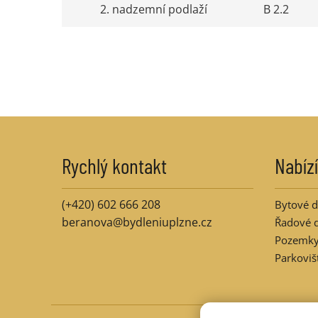
2. nadzemní podlaží
B 2.2
Rychlý kontakt
Nabíz
(+420) 602 666 208
Bytové 
beranova@bydleniuplzne.cz
Řadové 
Pozemk
Parkoviš