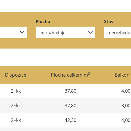
Plocha
Stav
2
Dispozice
Plocha celkem m
Balkon
2+kk
37,80
4,00
2+kk
37,80
3,00
2+kk
42,30
4,00