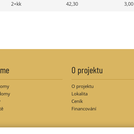
2+kk
42,30
3,00
íme
O projektu
domy
O projektu
domy
Lokalita
y
Ceník
tě
Financování