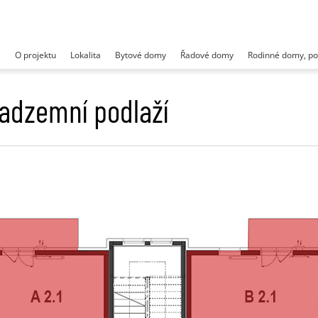
O projektu
Lokalita
Bytové domy
Řadové domy
Rodinné domy, p
nadzemní podlaží