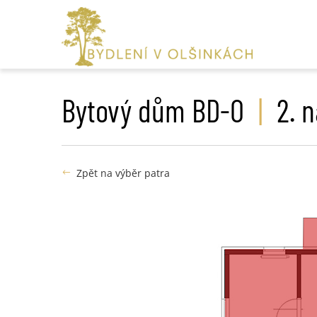
bytový dům BD-O
|
2. 
Zpět na výběr patra