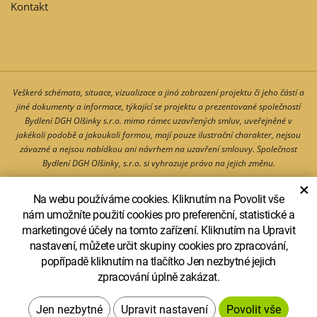
Kontakt
Veškerá schémata, situace, vizualizace a jiná zobrazení projektu či jeho částí a
jiné dokumenty a informace, týkající se projektu a prezentované společností
Bydlení DGH Olšinky s.r.o. mimo rámec uzavřených smluv, uveřejněné v
jakékoli podobě a jakoukoli formou, mají pouze ilustrační charakter, nejsou
závazné a nejsou nabídkou ani návrhem na uzavření smlouvy. Společnost
Bydlení DGH Olšinky, s.r.o. si vyhrazuje právo na jejich změnu.
×
Na webu používáme cookies. Kliknutím na Povolit vše
nám umožníte použití cookies pro preferenční, statistické a
Copyright © Bydlení v Olšinkách |
Ochrana osobních údajů
|
Zobrazit
marketingové účely na tomto zařízení. Kliknutím na Upravit
klasickou verzi
nastavení, můžete určit skupiny cookies pro zpracování,
popřípadě kliknutím na tlačítko Jen nezbytné jejich
Marketing zajišťuje společnost D.A.Bydlení EU, s.r.o.
zpracování úplně zakázat.
Upravit nastavení
Vytvořil
Systém